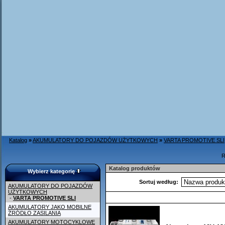
Katalog
»
AKUMULATORY DO POJAZDÓW UŻYTKOWYCH
»
VARTA PROMOTIVE SLI
R
Katalog produktów
Wybierz kategorię
Sortuj według:
AKUMULATORY DO POJAZDÓW
UŻYTKOWYCH
-
VARTA PROMOTIVE SLI
AKUMULATORY JAKO MOBILNE
ŹRÓDŁO ZASILANIA
AKUMULATORY MOTOCYKLOWE