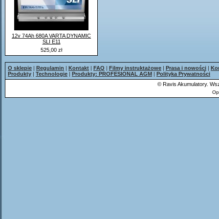
12v 74Ah 680A VARTA DYNAMIC
SLI E11
525,00 zł
O sklepie
|
Regulamin
|
Kontakt
|
FAQ
|
Filmy instruktażowe
|
Prasa i nowości
|
Ko
Produkty
|
Technologie
|
Produkty: PROFESIONAL AGM
|
Polityka Prywatności
©
Ravis Akumulatory. Wsz
Op