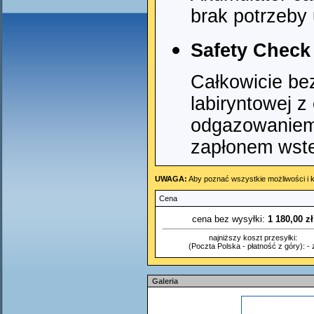
brak potrzeby
Safety Check
Całkowicie bez
labiryntowej z
odgazowaniem
zapłonem wst
UWAGA:
Aby poznać wszystkie możliwości i k
Cena
cena bez wysyłki:
1 180,00 zł
najniższy koszt przesyłki:
(Poczta Polska - płatność z góry): - z
Galeria