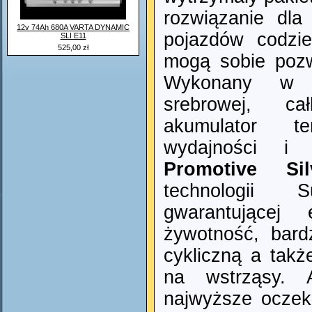
rozwiązanie dl
12v 74Ah 680A VARTA DYNAMIC
pojazdów codzie
SLI E11
525,00 zł
mogą sobie pozwo
Wykonany w t
srebrowej, cał
akumulator t
wydajności i 
Promotive
Si
technologii
gwarantującej 
żywotność, bar
cykliczną a tak
na wstrząsy. A
najwyższe oczek