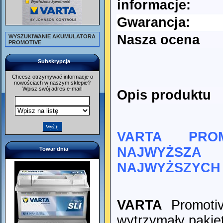
informacje:
Gwarancja:
Nasza ocena
WYSZUKIWANIE AKUMULATORA
PROMOTIVE
Subskrypcja
Chcesz otrzymywać informacje o
nowościach w naszym sklepie?
Wpisz swój adres e-mail!
Opis produktu
VARTA PRO
NAJWYŻSZA
Towar dnia
NAJWYŻSZYCH
VARTA
Promotiv
wytrzymały pakie