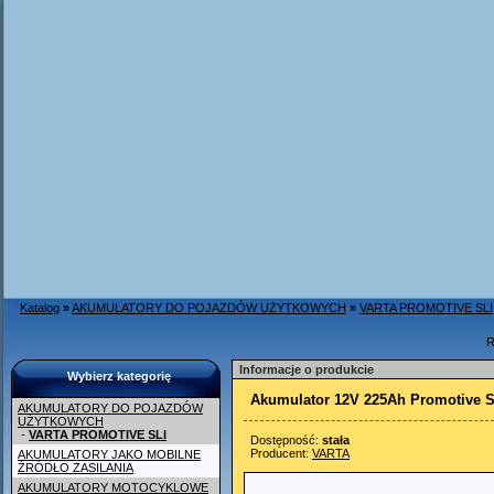
Katalog
»
AKUMULATORY DO POJAZDÓW UŻYTKOWYCH
»
VARTA PROMOTIVE SLI
R
Informacje o produkcie
Wybierz kategorię
Akumulator 12V 225Ah Promotive S
AKUMULATORY DO POJAZDÓW
UŻYTKOWYCH
-
VARTA PROMOTIVE SLI
Dostępność:
stała
Producent:
VARTA
AKUMULATORY JAKO MOBILNE
ŹRÓDŁO ZASILANIA
AKUMULATORY MOTOCYKLOWE