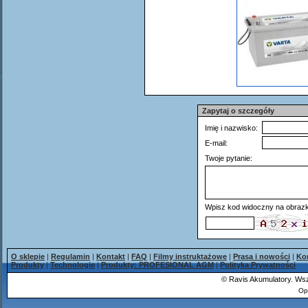
Zapytaj o szczegóły
Imię i nazwisko:
E-mail:
Twoje pytanie:
Wpisz kod widoczny na obrazk
O sklepie
|
Regulamin
|
Kontakt
|
FAQ
|
Filmy instruktażowe
|
Prasa i nowości
|
Ko
Produkty
|
Technologie
|
Produkty: PROFESIONAL AGM
|
Polityka Prywatności
©
Ravis Akumulatory. Wsz
Op