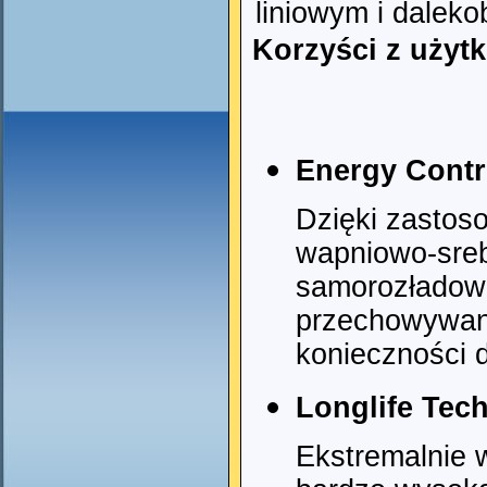
liniowym i dalek
Korzyści z użyt
Energy Contr
Dzięki zastoso
wapniowo-sreb
samorozładow
przechowywani
konieczności 
Longlife Tec
Ekstremalnie 