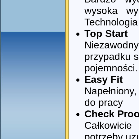
wysoka wyt
Technologi
Top Start
Niezawodn
przypadku s
pojemności.
Easy Fit
Napełniony,
do pracy
Check Proo
Całkowicie
potrzeby uz