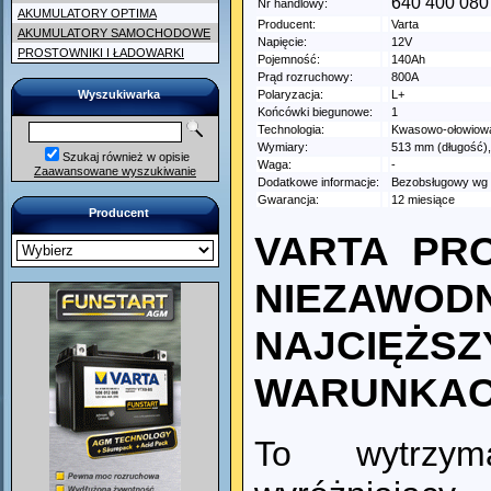
640 400 080
Nr handlowy:
AKUMULATORY OPTIMA
Producent:
Varta
AKUMULATORY SAMOCHODOWE
Napięcie:
12V
PROSTOWNIKI I ŁADOWARKI
Pojemność:
140Ah
Prąd rozruchowy:
800A
Wyszukiwarka
Polaryzacja:
L+
Końcówki biegunowe:
1
Technologia:
Kwasowo-ołowiow
Wymiary:
513 mm (długość)
Szukaj również w opisie
Waga:
-
Zaawansowane wyszukiwanie
Dodatkowe informacje:
Bezobsługowy wg
Gwarancja:
12 miesiące
Producent
VARTA PR
NIEZAWOD
NAJCIĘŻSZ
WARUNKAC
To wytrzym