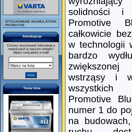
wyróżniający
solidności i
Promotive B
WYSZUKIWANIE AKUMULATORA
PROMOTIVE
całkowicie be
Subskrypcja
w technologii
Chcesz otrzymywać informacje o
nowościach w naszym sklepie?
bardzo wydłu
Wpisz swój adres e-mail!
zwiększonej
wstrząsy i w
wszystkic
Towar dnia
Promotive Bl
numer 1 do po
na budowach, 
ruchu dost