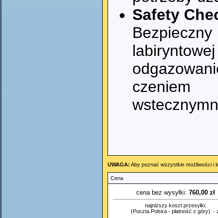
Safety Che
Bezpieczn
labirynt
odgazowa
czeniem
wstecznym
UWAGA:
Aby poznać wszystkie możliwości i k
Cena
cena bez wysyłki:
760,00 zł
najniższy koszt przesyłki:
(Poczta Polska - płatność z góry): - z