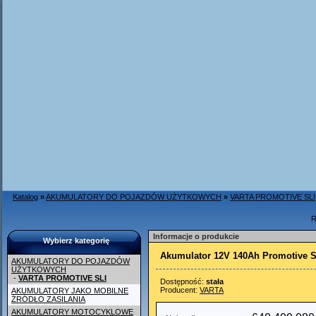
Katalog
»
AKUMULATORY DO POJAZDÓW UŻYTKOWYCH
»
VARTA PROMOTIVE SLI
R
Informacje o produkcie
Wybierz kategorię
Akumulator 12V 140Ah Promotive S
AKUMULATORY DO POJAZDÓW
UŻYTKOWYCH
-
VARTA PROMOTIVE SLI
Dostępność:
stała
Producent:
VARTA
AKUMULATORY JAKO MOBILNE
ŹRÓDŁO ZASILANIA
AKUMULATORY MOTOCYKLOWE