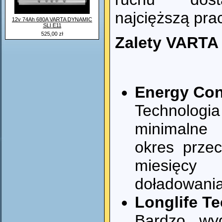
najcięższą pra
12v 74Ah 680A VARTA DYNAMIC
SLI E11
525,00 zł
Zalety VARTA
Energy Con
Technologi
minimalne
okres prze
miesięcy
doładowani
Longlife T
Bardzo wy