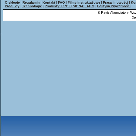
O sklepie
|
Regulamin
|
Kontakt
|
FAQ
|
Filmy instruktażowe
|
Prasa i nowości
|
Ko
Produkty
|
Technologie
|
Produkty: PROFESIONAL AGM
|
Polityka Prywatności
©
Ravis Akumulatory. Wsz
Op