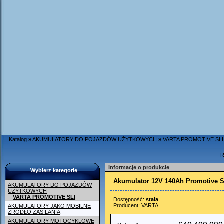
Katalog
»
AKUMULATORY DO POJAZDÓW UŻYTKOWYCH
»
VARTA PROMOTIVE SLI
R
Informacje o produkcie
Wybierz kategorię
Akumulator 12V 140Ah Promotive S
AKUMULATORY DO POJAZDÓW
UŻYTKOWYCH
-
VARTA PROMOTIVE SLI
Dostępność:
stała
Producent:
VARTA
AKUMULATORY JAKO MOBILNE
ŹRÓDŁO ZASILANIA
AKUMULATORY MOTOCYKLOWE