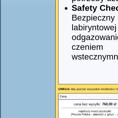
Safety Che
Bezpieczn
labirynt
odgazowa
czeniem
wstecznym
UWAGA:
Aby poznać wszystkie możliwości i k
Cena
cena bez wysyłki:
760,00 zł
najniższy koszt przesyłki:
(Poczta Polska - płatność z góry): - z