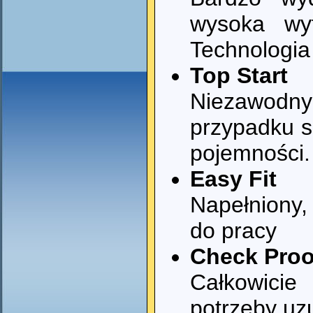
wysoka wyt
Technologi
Top Start
Niezawodn
przypadku s
pojemności.
Easy Fit
Napełniony,
do pracy
Check Proo
Całkowicie
potrzeby uz