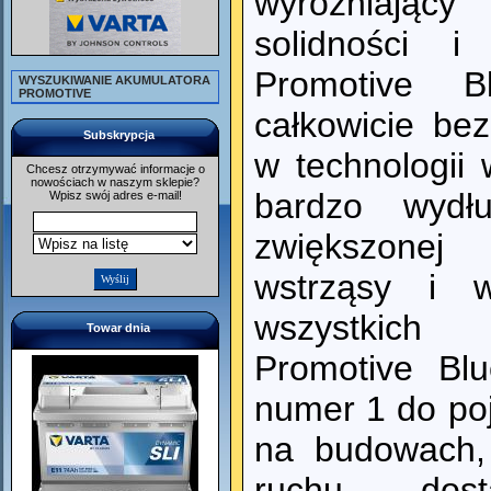
wyróżniający
solidności i
Promotive B
WYSZUKIWANIE AKUMULATORA
PROMOTIVE
całkowicie be
Subskrypcja
w technologii
Chcesz otrzymywać informacje o
nowościach w naszym sklepie?
bardzo wydłu
Wpisz swój adres e-mail!
zwiększonej
wstrząsy i w
wszystkic
Towar dnia
Promotive Bl
numer 1 do po
na budowach, 
ruchu dost