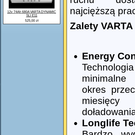
najcięższą pra
12v 74Ah 680A VARTA DYNAMIC
SLI E11
525,00 zł
Zalety VARTA
Energy Con
Technologi
minimalne
okres prze
miesięcy
doładowani
Longlife T
Bardzo wy