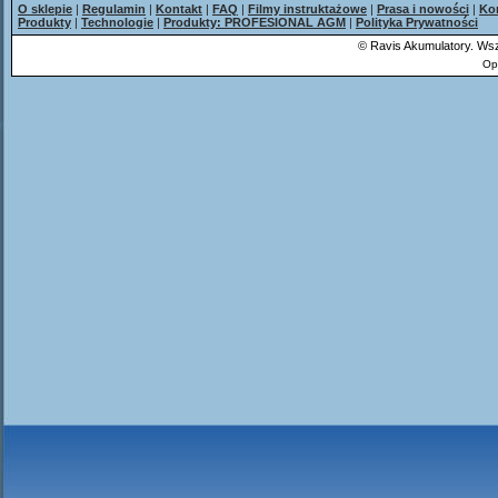
O sklepie
|
Regulamin
|
Kontakt
|
FAQ
|
Filmy instruktażowe
|
Prasa i nowości
|
Ko
Produkty
|
Technologie
|
Produkty: PROFESIONAL AGM
|
Polityka Prywatności
©
Ravis Akumulatory. Wsz
Op