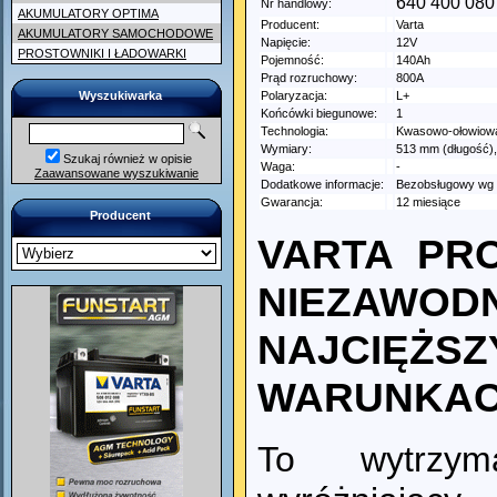
640 400 080
Nr handlowy:
AKUMULATORY OPTIMA
Producent:
Varta
AKUMULATORY SAMOCHODOWE
Napięcie:
12V
PROSTOWNIKI I ŁADOWARKI
Pojemność:
140Ah
Prąd rozruchowy:
800A
Wyszukiwarka
Polaryzacja:
L+
Końcówki biegunowe:
1
Technologia:
Kwasowo-ołowiow
Wymiary:
513 mm (długość)
Szukaj również w opisie
Waga:
-
Zaawansowane wyszukiwanie
Dodatkowe informacje:
Bezobsługowy wg
Gwarancja:
12 miesiące
Producent
VARTA PR
NIEZAWOD
NAJCIĘŻSZ
WARUNKAC
To wytrzym