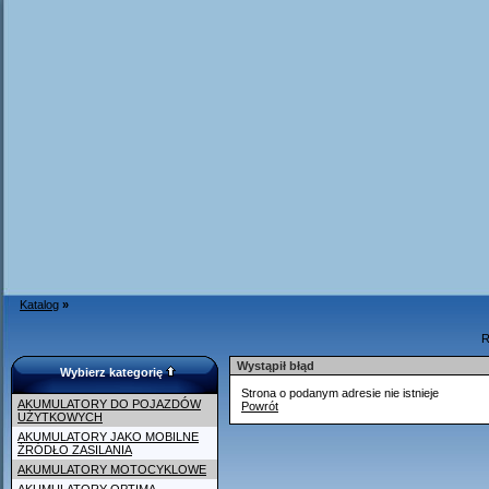
Katalog
»
R
Wystąpił błąd
Wybierz kategorię
Strona o podanym adresie nie istnieje
AKUMULATORY DO POJAZDÓW
Powrót
UŻYTKOWYCH
AKUMULATORY JAKO MOBILNE
ŹRÓDŁO ZASILANIA
AKUMULATORY MOTOCYKLOWE