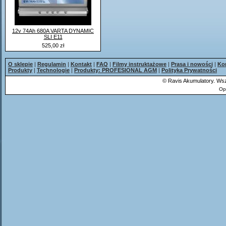
12v 74Ah 680A VARTA DYNAMIC
SLI E11
525,00 zł
O sklepie
|
Regulamin
|
Kontakt
|
FAQ
|
Filmy instruktażowe
|
Prasa i nowości
|
Ko
Produkty
|
Technologie
|
Produkty: PROFESIONAL AGM
|
Polityka Prywatności
©
Ravis Akumulatory. Wsz
Op