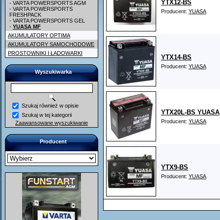
YTX12-BS
- VARTA POWERSPORTS AGM
- VARTA POWERSPORTS
Producent:
YUASA
FRESHPACK
- VARTA POWERSPORTS GEL
-
YUASA MF
AKUMULATORY OPTIMA
AKUMULATORY SAMOCHODOWE
PROSTOWNIKI I ŁADOWARKI
YTX14-BS
Producent:
YUASA
Wyszukiwarka
Szukaj również w opisie
YTX20L-BS YUASA
Szukaj w tej kategorii
Producent:
YUASA
Zaawansowane wyszukiwanie
Producent
YTX9-BS
Producent:
YUASA