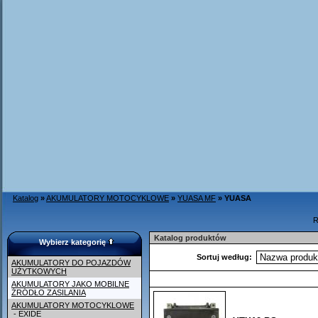
Katalog
»
AKUMULATORY MOTOCYKLOWE
»
YUASA MF
»
YUASA
R
Katalog produktów
Wybierz kategorię
Sortuj według:
AKUMULATORY DO POJAZDÓW
UŻYTKOWYCH
AKUMULATORY JAKO MOBILNE
ŹRÓDŁO ZASILANIA
AKUMULATORY MOTOCYKLOWE
- EXIDE