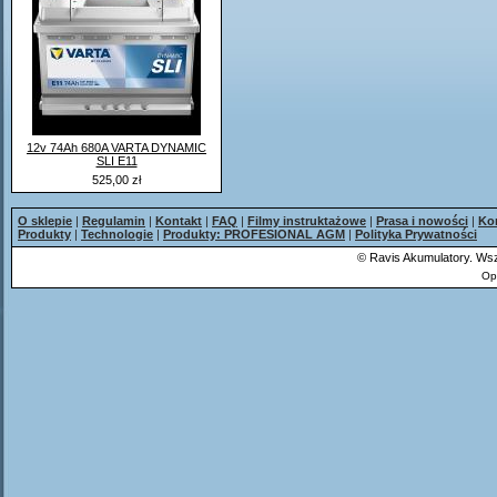
12v 74Ah 680A VARTA DYNAMIC
SLI E11
525,00 zł
O sklepie
|
Regulamin
|
Kontakt
|
FAQ
|
Filmy instruktażowe
|
Prasa i nowości
|
Ko
Produkty
|
Technologie
|
Produkty: PROFESIONAL AGM
|
Polityka Prywatności
©
Ravis Akumulatory. Wsz
Op