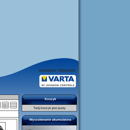
Logowanie
|
Rejestracja
Koszyk
Twój koszyk jest pusty
Wyszukiwanie akumulatora