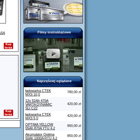
Filmy instruktażowe
ASA
Najczęściej oglądane
ładowarka CTEK
780,00 zł
MXS 10,0
12v 52Ah 470A
420,00 zł
VARTA DYNAMIC
SLI C22
ładowarka CTEK
420,00 zł
MXS 5,0
OPTIMA YELLOW
950,00 zł
55Ah 870A YTU 4.2
Akumulator Optima
850,00 zł
50Ah 1000A RTU 4.2