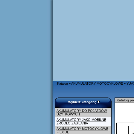
Katalog
»
AKUMULATORY MOTOCYKLOWE
»
YUA
Katalog p
Wybierz kategorię
AKUMULATORY DO POJAZDÓW
UŻYTKOWYCH
AKUMULATORY JAKO MOBILNE
ŹRÓDŁO ZASILANIA
AKUMULATORY MOTOCYKLOWE
- EXIDE