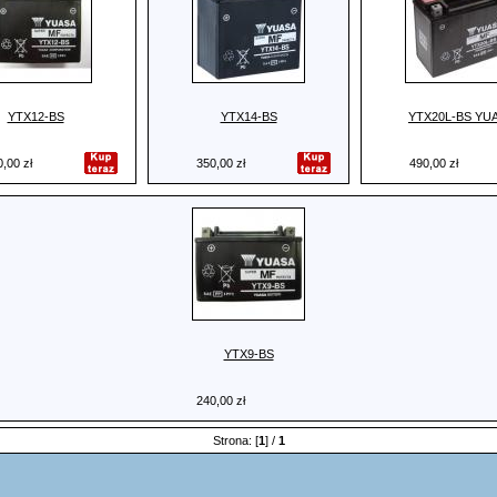
YTX12-BS
YTX14-BS
YTX20L-BS YU
,00 zł
350,00 zł
490,00 zł
YTX9-BS
240,00 zł
Strona: [
1
] /
1