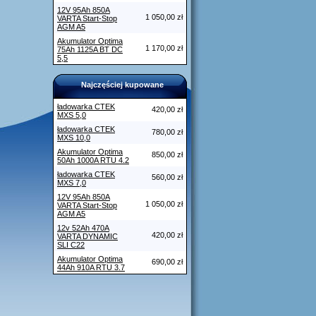
12V 95Ah 850A
1 050,00 zł
VARTA Start-Stop
AGM A5
Akumulator Optima
1 170,00 zł
75Ah 1125A BT DC
5,5
Najczęściej kupowane
ładowarka CTEK
420,00 zł
MXS 5,0
ładowarka CTEK
780,00 zł
MXS 10,0
Akumulator Optima
850,00 zł
50Ah 1000A RTU 4.2
ładowarka CTEK
560,00 zł
MXS 7,0
12V 95Ah 850A
1 050,00 zł
VARTA Start-Stop
AGM A5
12v 52Ah 470A
420,00 zł
VARTA DYNAMIC
SLI C22
Akumulator Optima
690,00 zł
44Ah 910A RTU 3.7