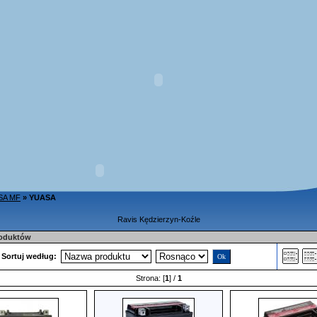
SA MF
»
YUASA
Ravis Kędzierzyn-Koźle
roduktów
Sortuj według:
Strona: [
1
] /
1