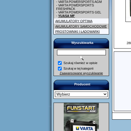
- VARTA POWERSPORTS AGM
- VARTA POWERSPORTS
FRESHPACK
- VARTA POWERSPORTS GEL
-
YUASA MF
AKUMULATORY OPTIMA
AKUMULATORY SAMOCHODOWE
PROSTOWNIKI I ŁADOWARKI
Wyszukiwarka
280
Szukaj również w opisie
Szukaj w tej kategorii
Zaawansowane wyszukiwanie
Producent