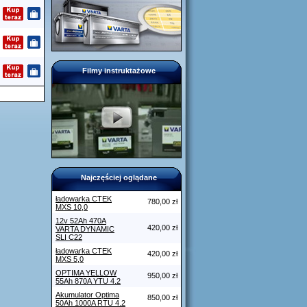
Filmy instruktażowe
Najczęściej oglądane
ładowarka CTEK
780,00 zł
MXS 10,0
12v 52Ah 470A
420,00 zł
VARTA DYNAMIC
SLI C22
ładowarka CTEK
420,00 zł
MXS 5,0
OPTIMA YELLOW
950,00 zł
55Ah 870A YTU 4.2
Akumulator Optima
850,00 zł
50Ah 1000A RTU 4.2