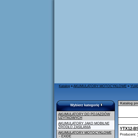
Katalog
»
AKUMULATORY MOTOCYKLOWE
»
YUA
Katalog p
Wybierz kategorię
AKUMULATORY DO POJAZDÓW
UŻYTKOWYCH
AKUMULATORY JAKO MOBILNE
ŹRÓDŁO ZASILANIA
YTX12-B
AKUMULATORY MOTOCYKLOWE
Producent:
- EXIDE