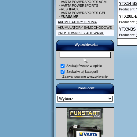
- VARTA POWERSPORTS AGM
YTX14-B
- VARTA POWERSPORTS
FRESHPACK
Producent:
- VARTA POWERSPORTS GEL
YTX20L-
-
YUASA MF
AKUMULATORY OPTIMA
Producent:
AKUMULATORY SAMOCHODOWE
YTX9-BS
PROSTOWNIKI I ŁADOWARKI
Producent:
Wyszukiwarka
Szukaj również w opisie
Szukaj w tej kategorii
Zaawansowane wyszukiwanie
Producent