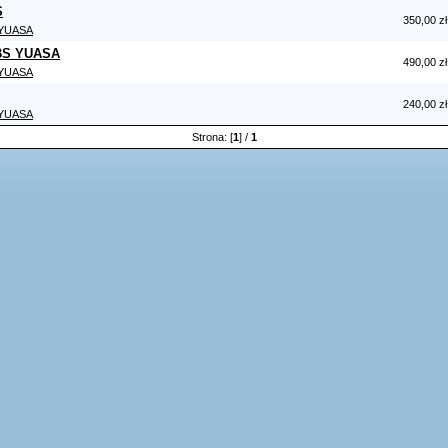
S
350,00 zł
YUASA
BS YUASA
490,00 zł
YUASA
240,00 zł
YUASA
Strona: [
1
] /
1