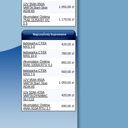
12V 95Ah 850A
1 050,00 zł
VARTA Start-Stop
AGM A5
Akumulator Optima
1 170,00 zł
75Ah 1125A BT DC
5,5
Najczęściej kupowane
ładowarka CTEK
420,00 zł
MXS 5,0
ładowarka CTEK
780,00 zł
MXS 10,0
Akumulator Optima
850,00 zł
50Ah 1000A RTU 4.2
ładowarka CTEK
560,00 zł
MXS 7,0
12V 95Ah 850A
1 050,00 zł
VARTA Start-Stop
AGM A5
12v 52Ah 470A
420,00 zł
VARTA DYNAMIC
SLI C22
Akumulator Optima
690,00 zł
44Ah 910A RTU 3.7