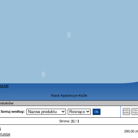
SA MF
Ravis Kędzierzyn-Koźle
roduktów
Sortuj według:
Strona: [
1
] /
1
S
280,00 zł
YUASA