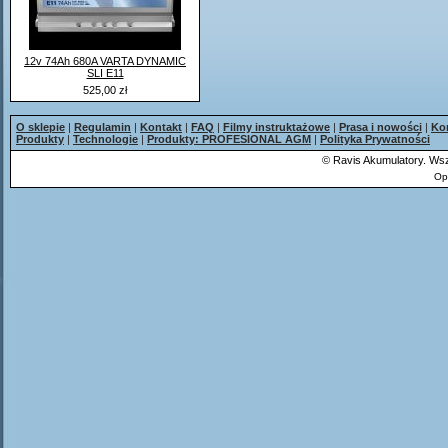
12v 74Ah 680A VARTA DYNAMIC
SLI E11
525,00 zł
O sklepie
|
Regulamin
|
Kontakt
|
FAQ
|
Filmy instruktażowe
|
Prasa i nowości
|
Ko
Produkty
|
Technologie
|
Produkty: PROFESIONAL AGM
|
Polityka Prywatności
©
Ravis Akumulatory. Wsz
Op