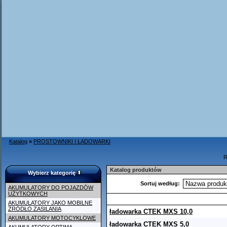
Katalog
»
PROSTOWNIKI I ŁADOWARKI
R
Katalog produktów
Wybierz kategorię
Sortuj według:
AKUMULATORY DO POJAZDÓW
UŻYTKOWYCH
AKUMULATORY JAKO MOBILNE
ŹRÓDŁO ZASILANIA
ładowarka CTEK MXS 10,0
AKUMULATORY MOTOCYKLOWE
ładowarka CTEK MXS 5,0