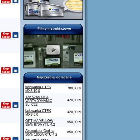
Filmy instruktażowe
Najczęściej oglądane
ładowarka CTEK
780,00 zł
MXS 10,0
12v 52Ah 470A
420,00 zł
VARTA DYNAMIC
SLI C22
ładowarka CTEK
420,00 zł
MXS 5,0
OPTIMA YELLOW
950,00 zł
55Ah 870A YTU 4.2
Akumulator Optima
850,00 zł
50Ah 1000A RTU 4.2