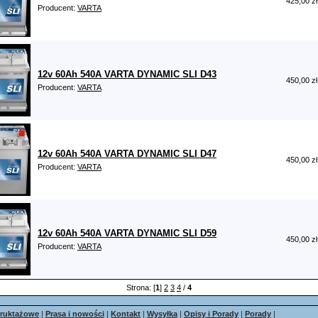
425,00 zł
Producent:
VARTA
12v 60Ah 540A VARTA DYNAMIC SLI D43
450,00 zł
Producent:
VARTA
12v 60Ah 540A VARTA DYNAMIC SLI D47
450,00 zł
Producent:
VARTA
12v 60Ah 540A VARTA DYNAMIC SLI D59
450,00 zł
Producent:
VARTA
Strona: [
1
]
2
3
4
/
4
truktażowe
|
Prasa i nowości
|
Kontakt
|
Wysyłka
|
Opisy i Porady
|
Porady
|