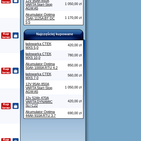
12V 95Ah 850A
1 050,00 zł
VARTA Start-Stop
AGM A5
Akumulator Optima
1 170,00 zł
75Ah 1125A BT DC
5,5
Najczęściej kupowane
ładowarka CTEK
420,00 zł
MXS 5,0
ładowarka CTEK
780,00 zł
MXS 10,0
Akumulator Optima
850,00 zł
50Ah 1000A RTU 4.2
ładowarka CTEK
560,00 zł
MXS 7,0
12V 95Ah 850A
1 050,00 zł
VARTA Start-Stop
AGM A5
12v 52Ah 470A
420,00 zł
VARTA DYNAMIC
SLI C22
Akumulator Optima
690,00 zł
44Ah 910A RTU 3.7