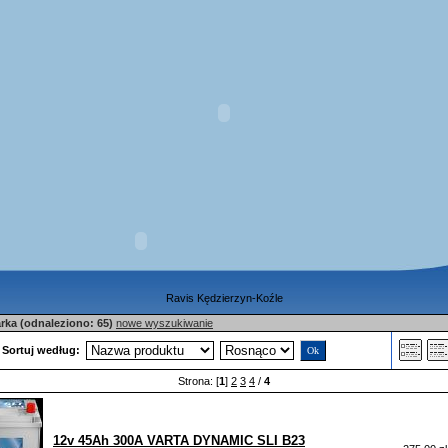
Ravis Kędzierzyn-Koźle
ka (odnaleziono: 65)
nowe wyszukiwanie
Sortuj według:
Strona: [
1
]
2
3
4
/
4
12v 45Ah 300A VARTA DYNAMIC SLI B23