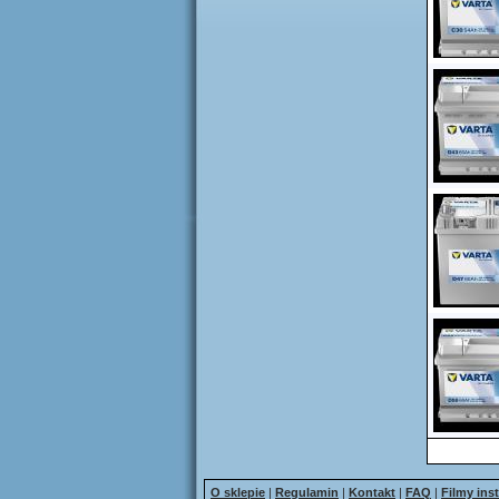
O sklepie
|
Regulamin
|
Kontakt
|
FAQ
|
Filmy ins