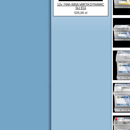
12v 74Ah 680A VARTA DYNAMIC
SLI E11
525,00 zł