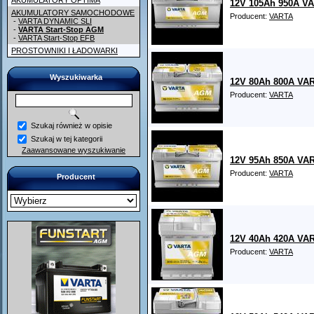
AKUMULATORY OPTIMA
12V 105Ah 950A VA
AKUMULATORY SAMOCHODOWE
Producent:
VARTA
-
VARTA DYNAMIC SLI
-
VARTA Start-Stop AGM
-
VARTA Start-Stop EFB
PROSTOWNIKI I ŁADOWARKI
Wyszukiwarka
12V 80Ah 800A VAR
Producent:
VARTA
Szukaj również w opisie
Szukaj w tej kategorii
Zaawansowane wyszukiwanie
12V 95Ah 850A VAR
Producent:
VARTA
Producent
12V 40Ah 420A VAR
Producent:
VARTA