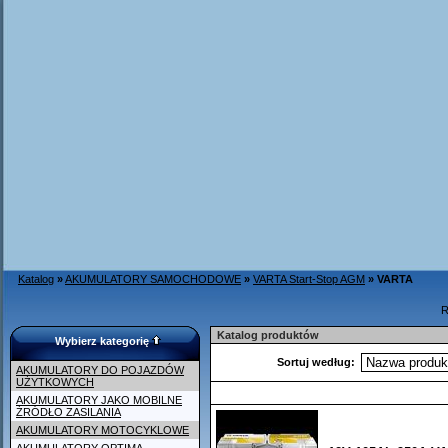
Katalog
»
AKUMULATORY SAMOCHODOWE
»
VARTA Start-Stop AGM
»
VARTA
R
Katalog produktów
Wybierz kategorię
Sortuj według:
AKUMULATORY DO POJAZDÓW
UŻYTKOWYCH
AKUMULATORY JAKO MOBILNE
ŹRÓDŁO ZASILANIA
AKUMULATORY MOTOCYKLOWE