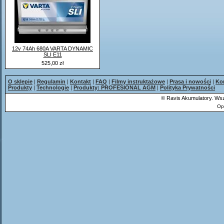
12v 74Ah 680A VARTA DYNAMIC
SLI E11
525,00 zł
O sklepie
|
Regulamin
|
Kontakt
|
FAQ
|
Filmy instruktażowe
|
Prasa i nowości
|
Ko
Produkty
|
Technologie
|
Produkty: PROFESIONAL AGM
|
Polityka Prywatności
©
Ravis Akumulatory. Wsz
Op