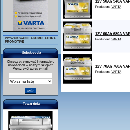
12V 50Ah 540A VAR
Producent:
VARTA
12V 60Ah 680A VAR
WYSZUKIWANIE AKUMULATORA
Producent:
VARTA
PROMOTIVE
Subskrypcja
Chcesz otrzymywać informacje o
nowościach w naszym sklepie?
12V 70Ah 760A VAR
Wpisz swój adres e-mail!
Producent:
VARTA
Towar dnia