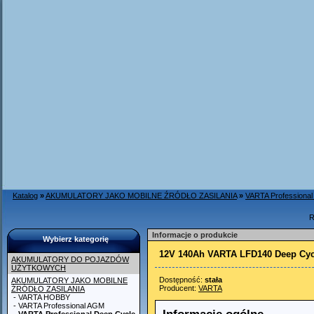
Katalog
»
AKUMULATORY JAKO MOBILNE ŹRÓDŁO ZASILANIA
»
VARTA Professional
R
Informacje o produkcie
Wybierz kategorię
12V 140Ah VARTA LFD140 Deep Cyc
AKUMULATORY DO POJAZDÓW
UŻYTKOWYCH
Dostępność:
stała
AKUMULATORY JAKO MOBILNE
Producent:
VARTA
ŹRÓDŁO ZASILANIA
- VARTA HOBBY
- VARTA Professional AGM