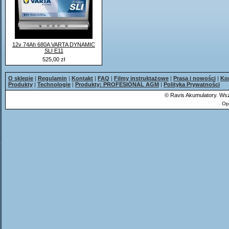
12v 74Ah 680A VARTA DYNAMIC
SLI E11
525,00 zł
O sklepie
|
Regulamin
|
Kontakt
|
FAQ
|
Filmy instruktażowe
|
Prasa i nowości
|
Ko
Produkty
|
Technologie
|
Produkty: PROFESIONAL AGM
|
Polityka Prywatności
©
Ravis Akumulatory. Wsz
Op