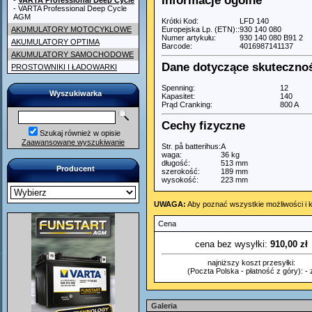
Informacje ogólne
-
VARTA Professional Deep Cycle
- VARTA Professional Deep Cycle
AGM
Krótki Kod:
LFD 140
AKUMULATORY MOTOCYKLOWE
Europejska Lp. (ETN)::
930 140 080
Numer artykułu:
930 140 080 B91 2
AKUMULATORY OPTIMA
Barcode:
4016987141137
AKUMULATORY SAMOCHODOWE
Dane dotyczące skuteczno
PROSTOWNIKI I ŁADOWARKI
Spenning:
12
Wyszukiwarka
Kapasitet:
140
Prąd Cranking:
800 A
Cechy fizyczne
Szukaj również w opisie
Zaawansowane wyszukiwanie
Str. på batterihus:
A
waga:
36 kg
długość:
513 mm
Producent
szerokość:
189 mm
wysokość:
223 mm
UWAGA:
Aby poznać wszystkie możliwości i k
Cena
cena bez wysyłki:
910,00 zł
najniższy koszt przesyłki:
(Poczta Polska - płatność z góry): - z
Galeria