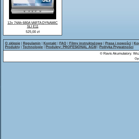
12v 74Ah 680A VARTA DYNAMIC
SLI E11
525,00 zł
O sklepie
|
Regulamin
|
Kontakt
|
FAQ
|
Filmy instruktażowe
|
Prasa i nowości
|
Ko
Produkty
|
Technologie
|
Produkty: PROFESIONAL AGM
|
Polityka Prywatności
©
Ravis Akumulatory. Wsz
Op