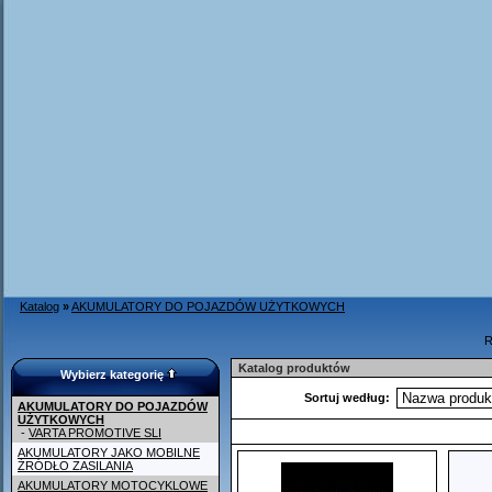
Katalog
»
AKUMULATORY DO POJAZDÓW UŻYTKOWYCH
R
Katalog produktów
Wybierz kategorię
Sortuj według:
AKUMULATORY DO POJAZDÓW
UŻYTKOWYCH
-
VARTA PROMOTIVE SLI
AKUMULATORY JAKO MOBILNE
ŹRÓDŁO ZASILANIA
AKUMULATORY MOTOCYKLOWE