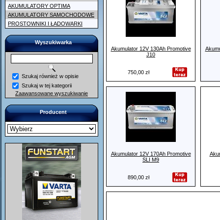
AKUMULATORY OPTIMA
AKUMULATORY SAMOCHODOWE
PROSTOWNIKI I ŁADOWARKI
Wyszukiwarka
Akumulator 12V 130Ah Promotive
Akumu
J10
750,00 zł
Szukaj również w opisie
Szukaj w tej kategorii
Zaawansowane wyszukiwanie
Producent
Akumulator 12V 170Ah Promotive
Aku
SLI M9
890,00 zł