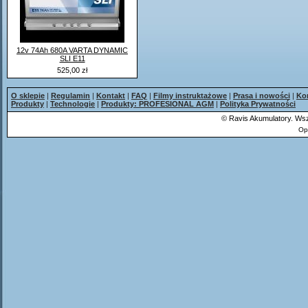
12v 74Ah 680A VARTA DYNAMIC
SLI E11
525,00 zł
O sklepie
|
Regulamin
|
Kontakt
|
FAQ
|
Filmy instruktażowe
|
Prasa i nowości
|
Ko
Produkty
|
Technologie
|
Produkty: PROFESIONAL AGM
|
Polityka Prywatności
©
Ravis Akumulatory. Wsz
Op